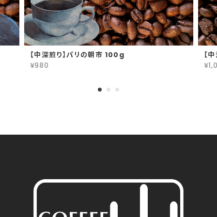
【中深煎り】パリの朝市 100g
【中
¥980
¥1,