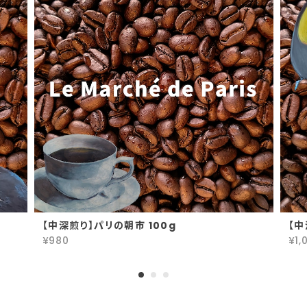
【中深煎り】パリの朝市 100g
【中
¥980
¥1,